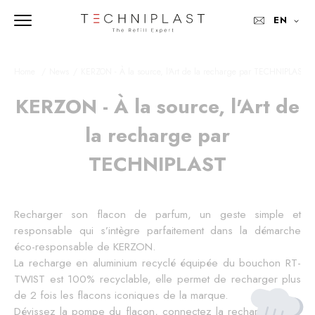
EN
Home 
News
KERZON - À la source, l'Art de la recharge par TECHNIPLAST
KERZON - À la source, l'Art de
la recharge par
TECHNIPLAST
Recharger son flacon de parfum, un geste simple et
responsable qui s’intègre parfaitement dans la démarche
éco-responsable de KERZON.
La recharge en aluminium recyclé équipée du bouchon RT-
TWIST est 100% recyclable, elle permet de recharger plus
de 2 fois les flacons
iconiques de la marque.
Dévissez la pompe du flacon, connectez la recharge, votre