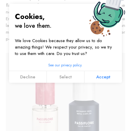
flacon se rempli automatiquement et est
reparti pour une
nouvelle vie,
zéro déchet !
Cookies,
En proposant ses systèmes de recharges, KERZON confirme
we love them.
la ligne directrice du PACTE KERZON qui contribue à un
monde plus respectueux de l’environnement et sans danger
pour la santé.
We love Cookies because they allow us to do
amazing things! We respect your privacy, so we try
to use them with care. Do you trust us?
See our privacy policy.
Decline
Select
Accept