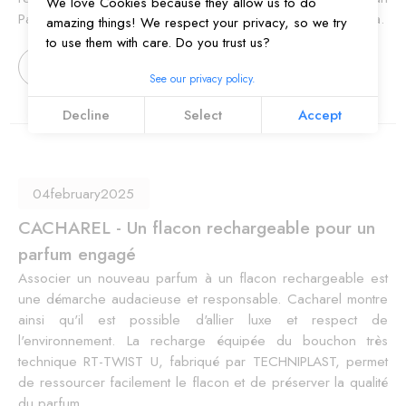
We love Cookies because they allow us to do
Paul Gaultier, Paco Rabanne, Nina Ricci ou Carolina Herrera.
amazing things! We respect your privacy, so we try
to use them with care. Do you trust us?
Learn more
See our privacy policy.
Decline
Select
Accept
04
february
2025
CACHAREL - Un flacon rechargeable pour un
parfum engagé
Associer un nouveau parfum à un flacon rechargeable est
une démarche audacieuse et responsable. Cacharel montre
ainsi qu'il est possible d'allier luxe et respect de
l'environnement. La recharge équipée du bouchon très
technique RT-TWIST U, fabriqué par TECHNIPLAST, permet
de ressourcer facilement le flacon et de préserver la qualité
du parfum.