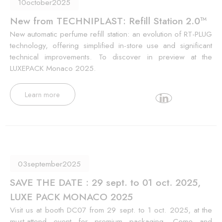
10
october
2025
New from TECHNIPLAST: Refill Station 2.0™
New automatic perfume refill station: an evolution of RT-PLUG
technology, offering simplified in-store use and significant
technical improvements. To discover in preview at the
LUXEPACK Monaco 2025.
Learn more
03
september
2025
SAVE THE DATE : 29 sept. to 01 oct. 2025,
LUXE PACK MONACO 2025
Visit us at booth DC07 from 29 sept. to 1 oct. 2025, at the
must-attend event for premium packaging. Come and