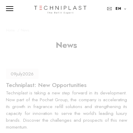
EN
Home 
News
News
09
july
2026
Techniplast: New Opportunities
Techniplast is taking a new step forward in its development.
Now part of the Pochet Group, the company is accelerating
its growth in fragrance refill solutions and strengthening its
capacity for innovation to serve the world’s leading luxury
brands. Discover the challenges and prospects of this new
momentum.