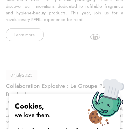
discover our innovations dedicated to refillable fragrance
and hygiene-beauty products. This year, join us for a
revolutionary REFILL experience for retail.
Learn more
04
july
2025
Collaboration Explosive : Le Groupe Puig & La
Bomba !
Le Groupe Puig fait encore une fois confiance à notre
Cookies,
expertise pour équiper les recharges de son parfum inédit,
we love them.
La Bomba ! Une collaboration prestigieuse qui vient
renforcer notre position de leader dans les solutions de
recharge, aux côtés d’acteurs emblématiques comme Jean